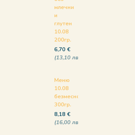
млечни
и
глутен
10.08
200гр.
6,70
€
13,10
лв
Меню
10.08
безмесно
300гр.
8,18
€
16,00
лв