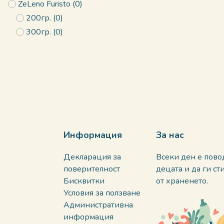
ZeLeno Furisto
(
0
)
200гр.
(
0
)
300гр.
(
0
)
Информация
За нас
Декларация за
Всеки ден е пово
поверителност
децата и да ги с
Бисквитки
от храненето.
Условия за ползване
Административна
информация