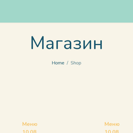
Доставка
Цени
За нас
Градове
Блог
FAQs
Магазин
Home
Shop
Меню
Меню
10.08
10.08