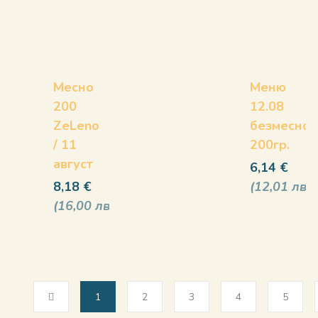
Месно
Меню
200
12.08
ZeLeno
безмесно
/ 11
200гр.
август
6,14
€
8,18
€
12,01
лв
16,00
лв
1
2
3
4
5