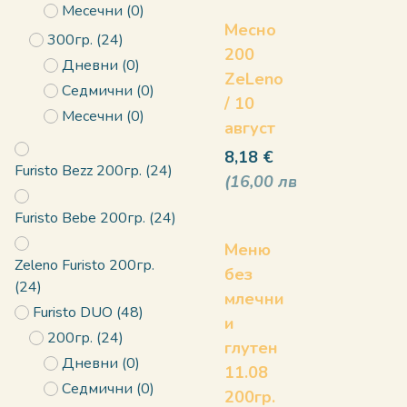
Месечни
(
0
)
Месно
300гр.
(
24
)
200
Дневни
(
0
)
ZeLeno
Седмични
(
0
)
/ 10
Месечни
(
0
)
август
8,18
€
Furisto Bezz 200гр.
(
24
)
16,00
лв
Furisto Bebe 200гр.
(
24
)
Меню
Zeleno Furisto 200гр.
без
(
24
)
млечни
Furisto DUO
(
48
)
и
200гр.
(
24
)
глутен
Дневни
(
0
)
11.08
Седмични
(
0
)
200гр.