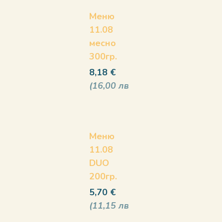
Меню
11.08
месно
300гр.
8,18
€
16,00
лв
Меню
11.08
DUO
200гр.
5,70
€
11,15
лв