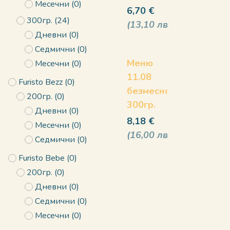
Месечни
(
0
)
6,70
€
300гр.
(
24
)
13,10
лв
Дневни
(
0
)
Седмични
(
0
)
Меню
Месечни
(
0
)
11.08
Furisto Bezz
(
0
)
безмесно
200гр.
(
0
)
300гр.
Дневни
(
0
)
8,18
€
Месечни
(
0
)
16,00
лв
Седмични
(
0
)
Furisto Bebe
(
0
)
200гр.
(
0
)
Дневни
(
0
)
Седмични
(
0
)
Месечни
(
0
)