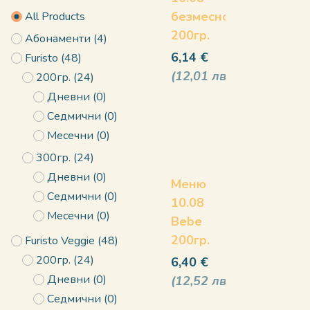
безмесно
All Products
200гр.
Абонаменти
(
4
)
6,14
€
Furisto
(
48
)
12,01
лв
200гр.
(
24
)
Дневни
(
0
)
Седмични
(
0
)
Месечни
(
0
)
300гр.
(
24
)
Дневни
(
0
)
Меню
Седмични
(
0
)
10.08
Месечни
(
0
)
Bebe
200гр.
Furisto Veggie
(
48
)
200гр.
(
24
)
6,40
€
Дневни
(
0
)
12,52
лв
Седмични
(
0
)