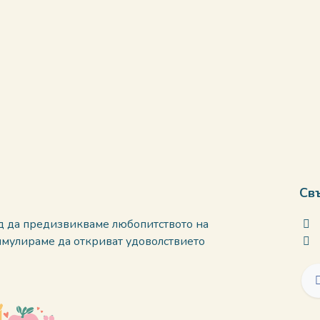
Св
д да предизвикваме любопитството на
тимулираме да откриват удоволствието